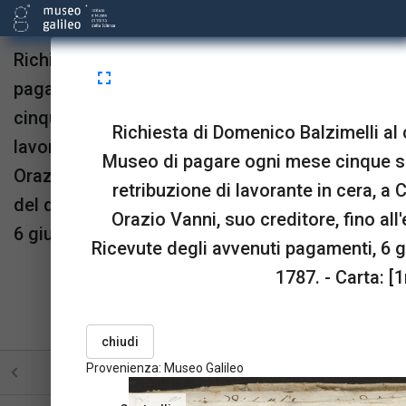
Richiesta di Domenico Balzimelli al custode
fullscreen
pagatore del Museo di pagare ogni mese
cinque scudi, detratti dalla sua retribuzione di
Richiesta di Domenico Balzimelli al
lavorante in cera, a Carlo Gori , garzone di
Museo di pagare ogni mese cinque scu
Orazio Vanni, suo creditore, fino all'estinzione
retribuzione di lavorante in cera, a 
del debito. Ricevute degli avvenuti pagamenti,
Orazio Vanni, suo creditore, fino all
6 giugno 1786 - 16 maggio 1787.
Ricevute degli avvenuti pagamenti, 6 
Provenienza:
Museo Galileo
1787. - Carta: [1
upgrade
link
open_in_new
Sta in
Risorse
OPAC
menu_book
picture_as_pdf
BookReader
Pdf
chiudi
Provenienza: Museo Galileo
STRUTTURA
TUTTE LE PAGINE
PAGINE CON ILL