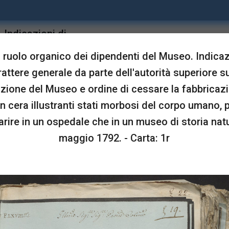
 Indicazioni di
upgrade
Sta in
ore sulla conduzione
ruolo organico dei dipendenti del Museo. Indicaz
i modelli in cera
rattere generale da parte dell'autorità superiore su
atti a comparire in un
zione del Museo e ordine di cessare la fabbricazi
4 maggio 1792.
in cera illustranti stati morbosi del corpo umano, p
rire in un ospedale che in un museo di storia natu
LUSTRAZIONI
maggio 1792. - Carta: 1r