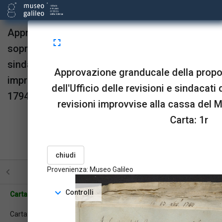
Approvazione granducale della proposta del
fullscreen
soprintendente dell'Ufficio delle revisioni e
sindacati di ripristinare l'uso delle revisioni
Approvazione granducale della propo
improvvise alla cassa del Museo, 18 luglio
dell'Ufficio delle revisioni e sindacati d
1794.
revisioni improvvise alla cassa del M
Provenienza:
Museo Galileo
Carta: 1r
upgrade
link
open_in_new
Sta in
Risorse
OPAC
menu_book
picture_as_pdf
BookReader
Pdf
chiudi
Provenienza: Museo Galileo
STRUTTURA
TUTTE LE PAGINE
PAGINE CON ILL
expand_more
Controlli
Carta: 1r
Carta: 1v