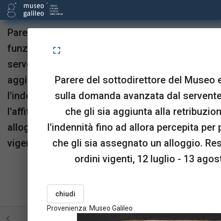
Parere del sottodirettore del Museo e di altri
funzionari regi sulla domanda avanzata dal
fullscreen
servente Magnolfi per ottenere che gli sia
Parere del sottodirettore del Museo e 
aggiunta alla retribuzione fissatagli nel 1792
sulla domanda avanzata dal servente
l'indennità fino ad allora percepita per pagare
che gli sia aggiunta alla retribuzio
l'affitto di casa, o che gli sia assegnato un
l'indennità fino ad allora percepita per 
alloggio. Rescritto che conferma gli ordini
che gli sia assegnato un alloggio. Re
vigenti, 12 luglio - 13 agosto 1794.
ordini vigenti, 12 luglio - 13 agos
Provenienza:
Museo Galileo
upgrade
link
open_in_new
Sta in
Risorse
OPAC
chiudi
menu_book
picture_as_pdf
BookReader
Pdf
Provenienza: Museo Galileo
STRUTTURA
TUTTE LE PAGINE
PAGINE CON ILL