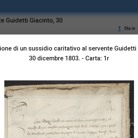
e Guidetti Giacinto, 30
upgrade
Sta in
one di un sussidio caritativo al servente Guidetti 
LUSTRAZIONI
30 dicembre 1803. - Carta: 1r