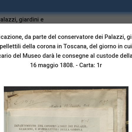
lazzi, giardini e
upgrade
Sta in
n cui l'ex bibliotecario
azione, da parte del conservatore dei Palazzi, gi
reria, 16 maggio 1808.
ellettili della corona in Toscana, del giorno in cui
cario del Museo darà le consegne al custode della 
LUSTRAZIONI
16 maggio 1808. - Carta: 1r