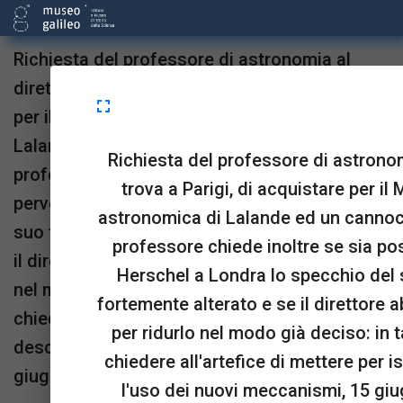
Richiesta del professore di astronomia al
direttore, che si trova a Parigi, di acquistare
fullscreen
per il Museo la Bibliografia astronomica di
Lalande ed un cannocchiale per le comete; il
Richiesta del professore di astronomi
professore chiede inoltre se sia possibile far
trova a Parigi, di acquistare per il
pervenire a Herschel a Londra lo specchio del
astronomica di Lalande ed un cannocc
suo telescopio che è fortemente alterato e se
professore chiede inoltre se sia pos
il direttore abbia ricevuto l'eliostata per ridurlo
Herschel a Londra lo specchio del 
nel modo già deciso: in tal caso sarebbe bene
fortemente alterato e se il direttore a
chiedere all'artefice di mettere per iscritto la
per ridurlo nel modo già deciso: in
descrizione e l'uso dei nuovi meccanismi, 15
chiedere all'artefice di mettere per i
giugno 1809.
l'uso dei nuovi meccanismi, 15 giu