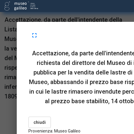
Accettazione, da parte dell'intendente della
Lista civile, della richiesta del direttore del
fullscreen
Museo di indire una nuova asta pubblica per
la vendita delle lastre di ottone di proprietà
Accettazione, da parte dell'intendente 
del Museo, abbassando il prezzo base
richiesta del direttore del Museo di
rispetto all'asta precedente in cui le lastre
pubblica per la vendita delle lastre di
rimasero invendute perché l'offerta era
Museo, abbassando il prezzo base risp
inferiore al prezzo base stabilito, 14 ottobre
in cui le lastre rimasero invendute perc
1809.
al prezzo base stabilito, 14 ottob
Provenienza:
Museo Galileo
upgrade
link
open_in_new
Sta in
Risorse
OPAC
chiudi
menu_book
picture_as_pdf
BookReader
Pdf
Provenienza: Museo Galileo