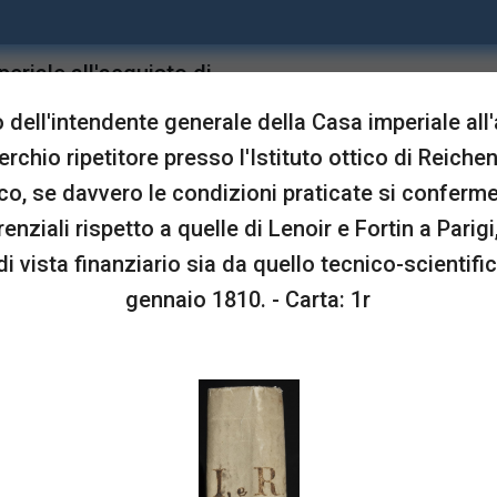
eriale all'acquisto di
upgrade
Sta in
i Reichenbach a Monaco,
dell'intendente generale della Casa imperiale all
anno concorrenziali
erchio ripetitore presso l'Istituto ottico di Reich
dal punto di vista
o, se davvero le condizioni praticate si conferm
- 6 gennaio 1810.
enziali rispetto a quelle di Lenoir e Fortin a Parigi,
i vista finanziario sia da quello tecnico-scientific
LUSTRAZIONI
gennaio 1810. - Carta: 1r