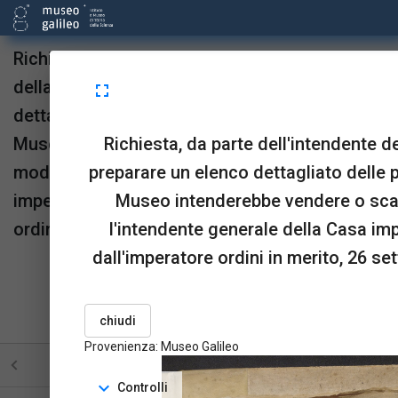
Richiesta, da parte dell'intendente dei Beni
della corona, di preparare un elenco
fullscreen
dettagliato delle produzioni naturali che il
Richiesta, da parte dell'intendente de
Museo intenderebbe vendere o scambiare, in
preparare un elenco dettagliato delle p
modo che l'intendente generale della Casa
Museo intenderebbe vendere o sca
imperiale possa ricevere dall'imperatore
l'intendente generale della Casa im
ordini in merito, 26 settembre 1810.
dall'imperatore ordini in merito, 26 se
Provenienza:
Museo Galileo
upgrade
link
open_in_new
Sta in
Risorse
OPAC
chiudi
menu_book
picture_as_pdf
BookReader
Pdf
Provenienza: Museo Galileo
STRUTTURA
TUTTE LE PAGINE
PAGINE CON ILL
expand_more
Controlli