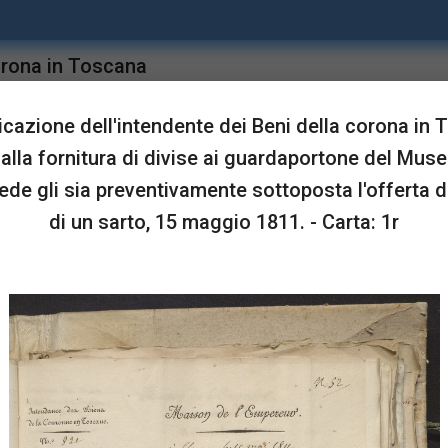
orona in Toscana
upgrade
Sta in
 del Museo, per le quali
azione dell'intendente dei Beni della corona in
rta di appalto di un
 alla fornitura di divise ai guardaportone del Muse
iede gli sia preventivamente sottoposta l'offerta d
di un sarto, 15 maggio 1811. - Carta: 1r
LUSTRAZIONI