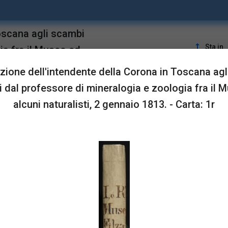
oscana agli scambi
upgrade
Sta in
ia fra il Museo ed
ione dell'intendente della Corona in Toscana ag
i dal professore di mineralogia e zoologia fra il 
LUSTRAZIONI
alcuni naturalisti, 2 gennaio 1813. - Carta: 1r