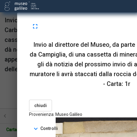
Invio al direttore del Museo, da parte di
fullscreen
Carboncini Giovanni, da Campiglia, di una
cassetta di minerali. Lo stesso Carboncini gli
Invio al direttore del Museo, da parte
dà notizia del prossimo invio di altri minerali,
da Campiglia, di una cassetta di miner
appena il muratore li avrà staccati dalla roccia
gli dà notizia del prossimo invio di al
delle cave, 29 luglio 1813.
muratore li avrà staccati dalla roccia d
Provenienza:
Museo Galileo
- Carta: 1r
upgrade
link
open_in_new
Sta in
Risorse
OPAC
menu_book
picture_as_pdf
BookReader
Pdf
chiudi
Provenienza: Museo Galileo
STRUTTURA
TUTTE LE PAGINE
PAGINE CON ILL
expand_more
Controlli
Carta: 1r