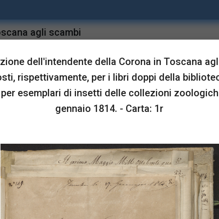
oscana agli scambi
upgrade
Sta in
 biblioteca del Museo e
ione dell'intendente della Corona in Toscana ag
che, 25 - 27 gennaio
sti, rispettivamente, per i libri doppi della bibliote
er esemplari di insetti delle collezioni zoologich
gennaio 1814. - Carta: 1r
LUSTRAZIONI