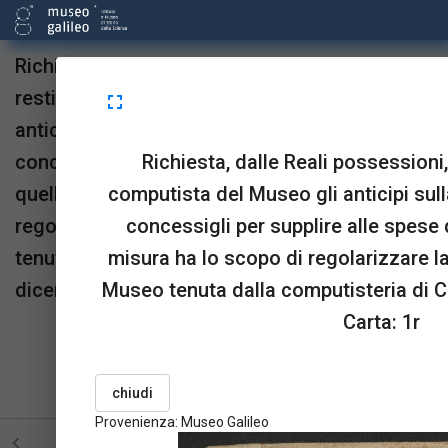
Richiesta, dalle Reali possessioni, di far
restituire dal computista del Museo gli
fullscreen
anticipi sulla dotazione finanziaria
Richiesta, dalle Reali possessioni, 
concessigli per supplire alle spese di
computista del Museo gli anticipi sul
quell'istituzione; la misura ha lo scopo di
concessigli per supplire alle spese d
regolarizzare la scrittura contabile del Museo
misura ha lo scopo di regolarizzare la
tenuta dalla computisteria di Corte, 9
Museo tenuta dalla computisteria di C
dicembre 1814.
Carta: 1r
Provenienza:
Museo Galileo
upgrade
link
open_in_new
Sta in
Risorse
OPAC
chiudi
menu_book
picture_as_pdf
BookReader
Pdf
Provenienza: Museo Galileo
STRUTTURA
TUTTE LE PAGINE
PAGINE CON ILL