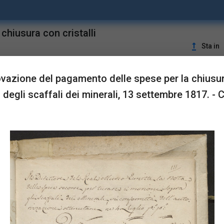
hiusura con cristalli
upgrade
Sta in
vazione del pagamento delle spese per la chiusu
LUSTRAZIONI
li degli scaffali dei minerali, 13 settembre 1817. - C