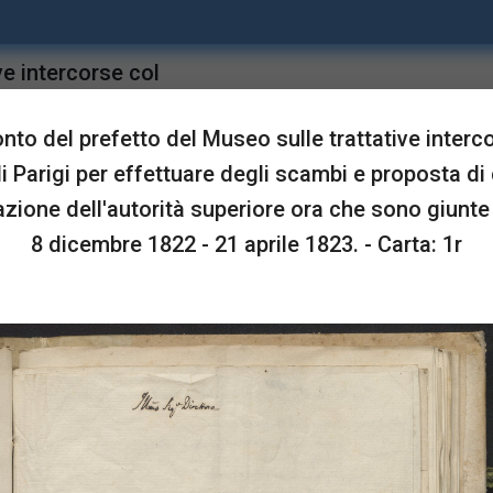
ve intercorse col
upgrade
Sta in
roposta di chiedere
to del prefetto del Museo sulle trattative interc
no giunte in porto, 8
 Parigi per effettuare degli scambi e proposta di
azione dell'autorità superiore ora che sono giunte 
8 dicembre 1822 - 21 aprile 1823. - Carta: 1r
LUSTRAZIONI