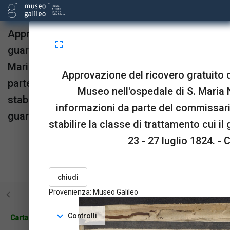
Approvazione del ricovero gratuito del
fullscreen
guardaportone del Museo nell'ospedale di S.
Maria Nuova; richiesta di informazioni da
Approvazione del ricovero gratuito 
parte del commissario di quell'ospedale per
Museo nell'ospedale di S. Maria 
stabilire la classe di trattamento cui il
informazioni da parte del commissari
guardaportone ha diritto, 23 - 27 luglio 1824.
stabilire la classe di trattamento cui il
Provenienza:
Museo Galileo
23 - 27 luglio 1824. - C
upgrade
link
open_in_new
Sta in
Risorse
OPAC
menu_book
picture_as_pdf
BookReader
Pdf
chiudi
Provenienza: Museo Galileo
STRUTTURA
TUTTE LE PAGINE
PAGINE CON ILL
expand_more
Controlli
Carta: 1r