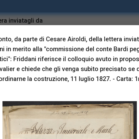
ra inviatagli da
upgrade
Sta in
ardi pegli aghi
to, da parte di Cesare Airoldi, della lettera invia
 in proposito con
ni in merito alla "commissione del conte Bardi peg
to se deve ordinarne la
ci": Friddani riferisce il colloquio avuto in propo
valier e chiede che gli venga subito precisato se 
ordinarne la costruzione, 11 luglio 1827. - Carta: 1
LUSTRAZIONI