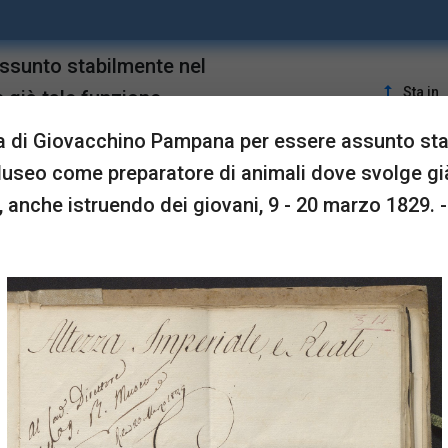
sunto stabilmente nel
upgrade
Sta in
già tale funzione,
 di Giovacchino Pampana per essere assunto sta
Museo come preparatore di animali dove svolge già
LUSTRAZIONI
 anche istruendo dei giovani, 9 - 20 marzo 1829. -