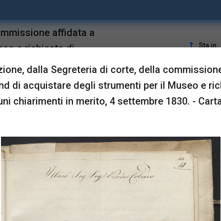
commissione affidata a
upgrade
Sta in
seo e richiesta di
ione, dalla Segreteria di corte, della commissione
nd di acquistare degli strumenti per il Museo e ric
LUSTRAZIONI
uni chiarimenti in merito, 4 settembre 1830. - Carta