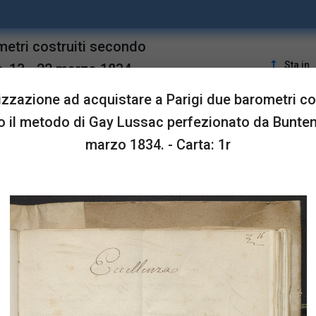
metri costruiti secondo
upgrade
Sta in
, 13 - 22 marzo 1834.
izzazione ad acquistare a Parigi due barometri cos
LUSTRAZIONI
 il metodo di Gay Lussac perfezionato da Bunten,
marzo 1834. - Carta: 1r