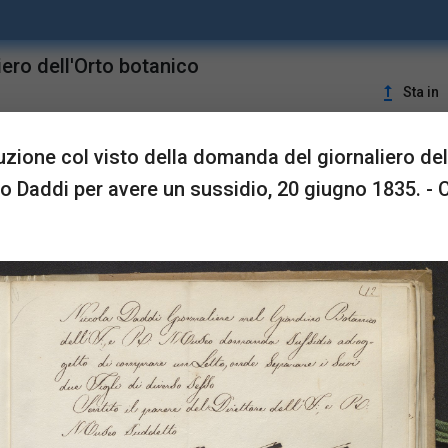
iero dell'Orto botanico
upgrade
Sta in
uzione col visto della domanda del giornaliero del
LUSTRAZIONI
o Daddi per avere un sussidio, 20 giugno 1835. - C