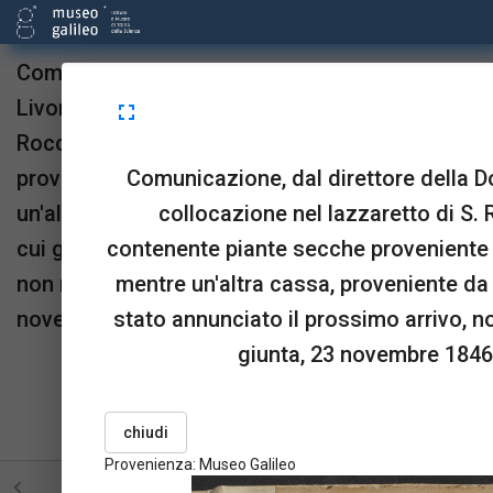
Comunicazione, dal direttore della Dogana di
Livorno, della collocazione nel lazzaretto di S.
fullscreen
Rocco di una cassa contenente piante secche
Comunicazione, dal direttore della D
proveniente da Alessandria d'Egitto, mentre
collocazione nel lazzaretto di S.
un'altra cassa, proveniente da Amsterdam, di
contenente piante secche proveniente 
cui gli è stato annunciato il prossimo arrivo,
mentre un'altra cassa, proveniente da
non risulta essere ancora giunta, 23
stato annunciato il prossimo arrivo, n
novembre 1846.
giunta, 23 novembre 1846.
Provenienza:
Museo Galileo
upgrade
link
open_in_new
Sta in
Risorse
OPAC
chiudi
menu_book
picture_as_pdf
BookReader
Pdf
Provenienza: Museo Galileo
STRUTTURA
TUTTE LE PAGINE
PAGINE CON ILL