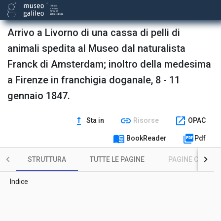
Arrivo a Livorno di una cassa di pelli di
animali spedita al Museo dal naturalista
Franck di Amsterdam; inoltro della medesima
a Firenze in franchigia doganale, 8 - 11
gennaio 1847.
upgrade
link
open_in_new
Sta in
Risorse
OPAC
menu_book
picture_as_pdf
BookReader
Pdf
STRUTTURA
TUTTE LE PAGINE
PAGINE CON ILL
Indice