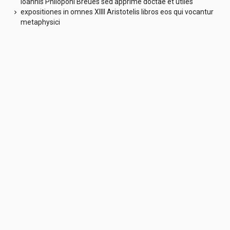
Ioannis Philoponi Breues sed apprime doctae et utiles
expositiones in omnes XIIII Aristotelis libros eos qui vocantur
chevron_right
metaphysici