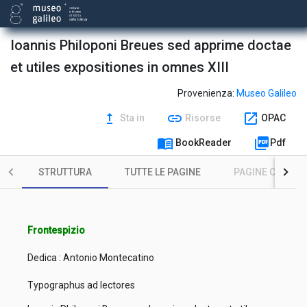
Ioannis Philoponi Breues sed apprime doctae
et utiles expositiones in omnes XIII
Provenienza:
Museo Galileo
upgrade
link
open_in_new
Sta in
Risorse
OPAC
menu_book
picture_as_pdf
BookReader
Pdf
STRUTTURA
TUTTE LE PAGINE
PAGINE CON ILL
Frontespizio
Dedica : Antonio Montecatino
Typographus ad lectores