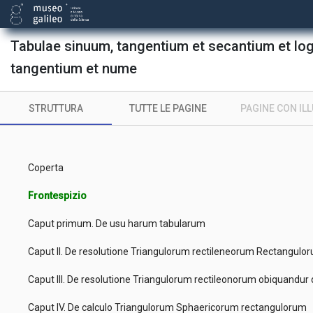
Tabulae sinuum, tangentium et secantium et log
tangentium et nume
STRUTTURA
TUTTE LE PAGINE
PAGINE CON IL
Coperta
Frontespizio
Caput primum. De usu harum tabularum
Caput II. De resolutione Triangulorum rectileneorum Rectangul
Caput III. De resolutione Triangulorum rectileonorum obiquand
Caput IV. De calculo Triangulorum Sphaericorum rectangulorum