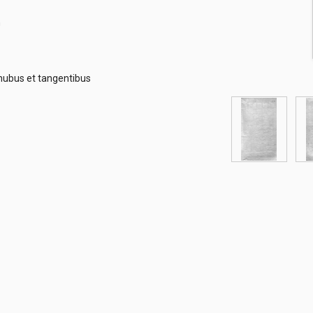
um
nubus et tangentibus