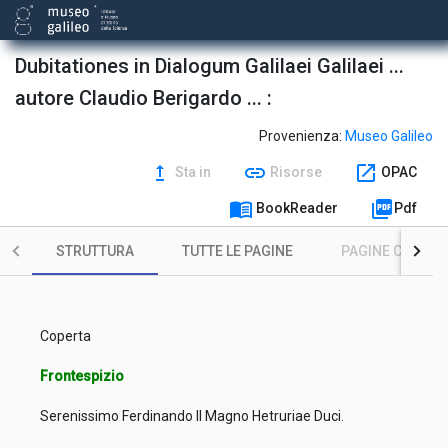
Dubitationes in Dialogum Galilaei Galilaei ...
autore Claudio Berigardo ... :
Provenienza:
Museo Galileo
upgrade
link
open_in_new
Sta in
Risorse
OPAC
menu_book
picture_as_pdf
BookReader
Pdf
STRUTTURA
TUTTE LE PAGINE
PAGINE CON ILL
Coperta
Frontespizio
Serenissimo Ferdinando II Magno Hetruriae Duci.