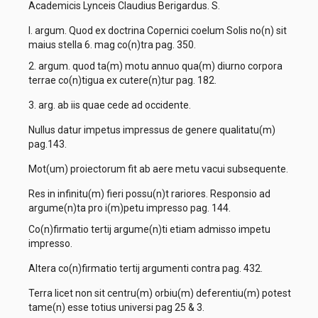
Academicis Lynceis Claudius Berigardus. S.
I. argum. Quod ex doctrina Copernici coelum Solis no(n) sit
maius stella 6. mag co(n)tra pag. 350.
2. argum. quod ta(m) motu annuo qua(m) diurno corpora
terrae co(n)tigua ex cutere(n)tur pag. 182.
3. arg. ab iis quae cede ad occidente.
Nullus datur impetus impressus de genere qualitatu(m)
pag.143.
Mot(um) proiectorum fit ab aere metu vacui subsequente.
Res in infinitu(m) fieri possu(n)t rariores. Responsio ad
argume(n)ta pro i(m)petu impresso pag. 144.
Co(n)firmatio tertij argume(n)ti etiam admisso impetu
impresso.
Altera co(n)firmatio tertij argumenti contra pag. 432.
Terra licet non sit centru(m) orbiu(m) deferentiu(m) potest
tame(n) esse totius universi pag 25 & 3.