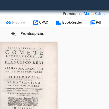
Provenienza:
Museo Galileo
link
open_in_new
menu_book
picture_as_pdf
Risorse
OPAC
BookReader
Pdf
zoom_in
Frontespizio: