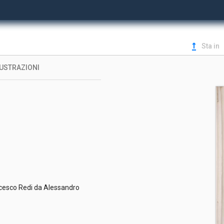
upgrade
Sta in
LUSTRAZIONI
rancesco Redi da Alessandro