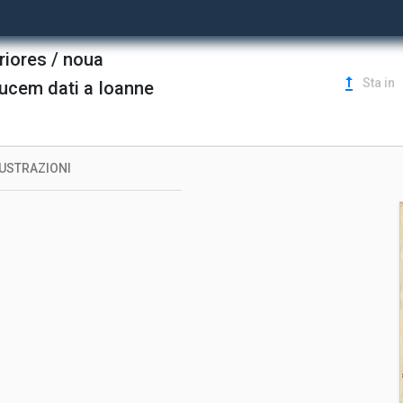
riores / noua
upgrade
Sta in
lucem dati a Ioanne
LUSTRAZIONI