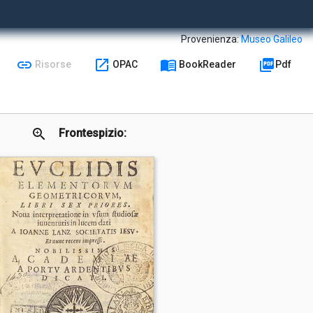
Provenienza:
Museo Galileo
link
open_in_new
menu_book
picture_as_pdf
Risorse
OPAC
BookReader
Pdf
zoom_in
Frontespizio: