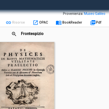
Provenienza:
Museo Galileo
link
open_in_new
menu_book
picture_as_pdf
Risorse
OPAC
BookReader
Pdf
zoom_in
Frontespizio