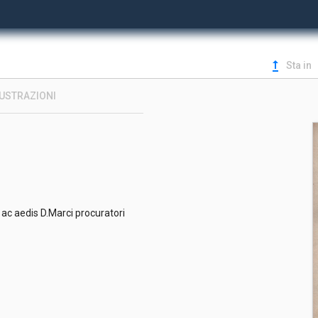
upgrade
Sta in
LUSTRAZIONI
i ac aedis D.Marci procuratori