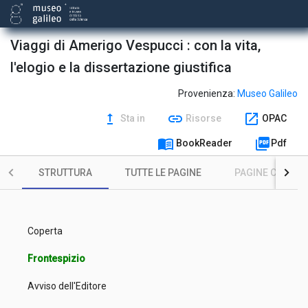
Viaggi di Amerigo Vespucci : con la vita,
l'elogio e la dissertazione giustifica
Provenienza:
Museo Galileo
upgrade
link
open_in_new
Sta in
Risorse
OPAC
menu_book
picture_as_pdf
BookReader
Pdf
STRUTTURA
TUTTE LE PAGINE
PAGINE CON ILL
Coperta
Frontespizio
Avviso dell'Editore