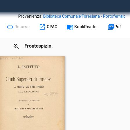
Provenienza:
Biblioteca Comunale Foresiana - Portoferraio
link
open_in_new
menu_book
picture_as_pdf
Risorse
OPAC
BookReader
Pdf
zoom_in
Frontespizio: