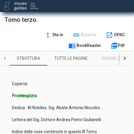
Tomo terzo.
upgrade
link
open_in_new
Sta in
Risorse
OPAC
menu_book
picture_as_pdf
BookReader
Pdf
STRUTTURA
TUTTE LE PAGINE
PAGINE CON ILL
Coperta
Frontespizio
Dedica : Al Nobiliss. Sig. Abate Antonio Niccolini ...
Lettera del Sig. Dottore Andrea Pietro Giulianelli ...
Indice delle cose contenute in questo III Tomo