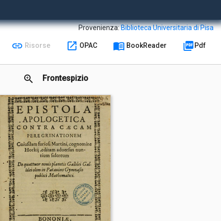
Provenienza:
Biblioteca Universitaria di Pisa
link
open_in_new
menu_book
picture_as_pdf
Risorse
OPAC
BookReader
Pdf
zoom_in
Frontespizio