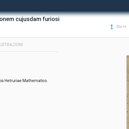
ionem cujusdam furiosi
upgrade
Sta in
LUSTRAZIONI
ducis Hetruriae Mathematico.