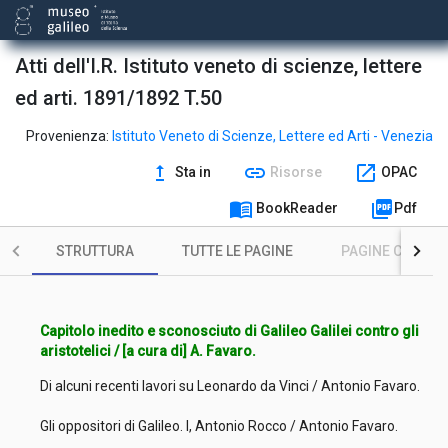
Atti dell'I.R. Istituto veneto di scienze, lettere
ed arti. 1891/1892 T.50
Provenienza:
Istituto Veneto di Scienze, Lettere ed Arti - Venezia
upgrade
link
open_in_new
Sta in
Risorse
OPAC
menu_book
picture_as_pdf
BookReader
Pdf
STRUTTURA
TUTTE LE PAGINE
PAGINE CON ILL
Capitolo inedito e sconosciuto di Galileo Galilei contro gli
aristotelici / [a cura di] A. Favaro.
Di alcuni recenti lavori su Leonardo da Vinci / Antonio Favaro.
Gli oppositori di Galileo. I, Antonio Rocco / Antonio Favaro.