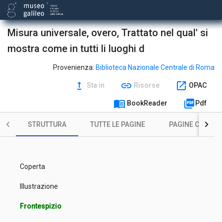
Misura universale, overo, Trattato nel qual' si
mostra come in tutti li luoghi d
Provenienza:
Biblioteca Nazionale Centrale di Roma
upgrade
link
open_in_new
Sta in
Risorse
OPAC
menu_book
picture_as_pdf
BookReader
Pdf
STRUTTURA
TUTTE LE PAGINE
PAGINE CON ILL
Coperta
Illustrazione
Frontespizio