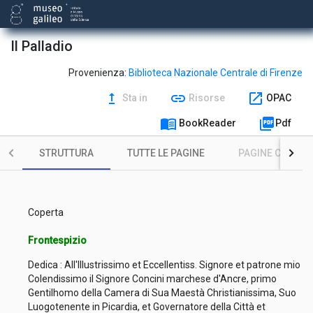
Il Palladio
Provenienza:
Biblioteca Nazionale Centrale di Firenze
upgrade
link
open_in_new
Sta in
Risorse
OPAC
menu_book
picture_as_pdf
BookReader
Pdf
STRUTTURA
TUTTE LE PAGINE
PAGINE CON ILL
Coperta
Frontespizio
Dedica : All'Illustrissimo et Eccellentiss. Signore et patrone mio
Colendissimo il Signore Concini marchese d'Ancre, primo
Gentilhomo della Camera di Sua Maestà Christianissima, Suo
Luogotenente in Picardia, et Governatore della Città et