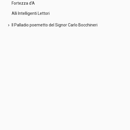
Fortezza d'A
Alli Intelligenti Lettori
Il Palladio poemetto del Signor Carlo Bocchineri
chevron_right