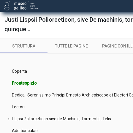
Justi Lispsii Poliorceticon, sive De machinis, torm
quinque ..
STRUTTURA
TUTTE LE PAGINE
PAGINE CON IL
Coperta
Frontespizio
Dedica : Serenissimo Principi Ernesto Archiepiscopo et Electori Co
Lectori
I. Lipsi Poliorceticon sive de Machinis, Tormentis, Telis
chevron_right
Additiunculae