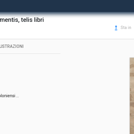
entis, telis libri
upgrade
Sta in
LUSTRAZIONI
loniensi ...