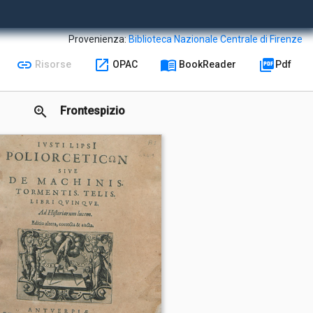
Provenienza:
Biblioteca Nazionale Centrale di Firenze
link
open_in_new
menu_book
picture_as_pdf
Risorse
OPAC
BookReader
Pdf
zoom_in
Frontespizio