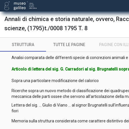
Annali di chimica e storia naturale, ovvero, Rac
Coperta
scienze, (1795)t./0008 1795 T. 8
Frontespizio
Articolo di lettera del padre ... Angelo Maria Cortenovis al sig. Brug
STRUTTURA
TUTTE LE PAGINE
PAGINE CON IL
antichi
Analisi comparata delle differenti specie di concrezioni animali e
Articolo di lettera del sig. G. Carradori al sig. Brugnatelli so
Sopra una particolare modificazione del calorico
Ricerche sopra un nuovo metodo di classificazione dei quadrupedi
meccanica delle parti ossee che servono all'articolazione della m
Lettera del sig. ... Giulio di Viano ... al signor Brugnatelli sull'influe
fiori
Memoria sulla struttura considerata come carattere distintivo de