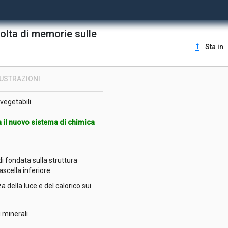
colta di memorie sulle
upgrade
Sta in
natelli sulla platina degli
LUSTRAZIONI
 vegetabili
pra il nuovo sistema di chimica
 fondata sulla struttura
ascella inferiore
nza della luce e del calorico sui
i minerali