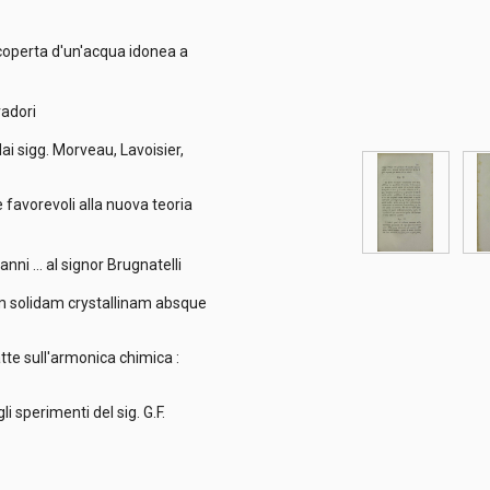
a scoperta d'un'acqua idonea a
rradori
i sigg. Morveau, Lavoisier,
 favorevoli alla nuova teoria
nni ... al signor Brugnatelli
 solidam crystallinam absque
atte sull'armonica chimica :
i sperimenti del sig. G.F.