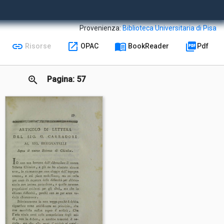
Provenienza:
Biblioteca Universitaria di Pisa
link
open_in_new
menu_book
picture_as_pdf
Risorse
OPAC
BookReader
Pdf
zoom_in
Pagina: 57