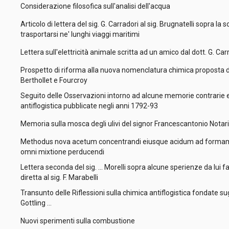
Considerazione filosofica sull'analisi dell'acqua
Articolo di lettera del sig. G. Carradori al sig. Brugnatelli sopra l
trasportarsi ne' lunghi viaggi maritimi
Lettera sull'elettricità animale scritta ad un amico dal dott. G. Ca
Prospetto di riforma alla nuova nomenclatura chimica proposta da
Berthollet e Fourcroy
Seguito delle Osservazioni intorno ad alcune memorie contrarie e
antiflogistica pubblicate negli anni 1792-93
Memoria sulla mosca degli ulivi del signor Francescantonio Notaria
Methodus nova acetum concentrandi eiusque acidum ad formam
omni mixtione perducendi
Lettera seconda del sig. ... Morelli sopra alcune sperienze da lui f
diretta al sig. F. Marabelli
Transunto delle Riflessioni sulla chimica antiflogistica fondate sugl
Gottling ...
Nuovi sperimenti sulla combustione