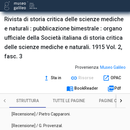
Spigolature aldrovandiane XIV : cinque lettere inedite di
Antonio Compagnoni di Macerata ad Ulisse Aldrovandi / [a
Rivista di storia critica delle scienze mediche
cura di] G.B. De Toni.
e naturali : pubblicazione bimestrale : organo
Le figurazioni ippocratiche negli affreschi della cattedrale di
ufficiale della Società italiana di storia critica
Anagni : loro importanza per la storia della medicina /
Umberto Deganello.
delle scienze mediche e naturali. 1915 Vol. 2,
Un nemico e una vittima del salasso / Guglielmo Bilancioni.
fasc. 3
[Recensione] / Pietro Capparoni.
Provenienza:
Museo Galileo
[Recensione] / Pietro Capparoni.
upgrade
link
open_in_new
Sta in
Risorse
OPAC
menu_book
picture_as_pdf
Il calamaio di Atanasio Kircher / per il dott. Pietro Capparoni.
BookReader
Pdf
Sull'antropometria di Giovanni Sigismondo Elsholz : contributo
STRUTTURA
TUTTE LE PAGINE
PAGINE CON ILL
alla storia dell'antropologia / del prof. Ugo G. Vram.
[Recensione] / Pietro Capparoni.
[Recensione] / G. Provenzal.