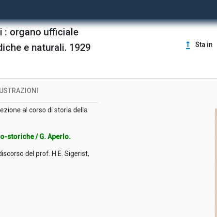
ttori / Paolo Galli.
 : organo ufficiale
cato / Ugo Viviani.
upgrade
Sta in
diche e naturali. 1929
LUSTRAZIONI
ezione al corso di storia della
co-storiche / G. Aperlo.
iscorso del prof. H.E. Sigerist,