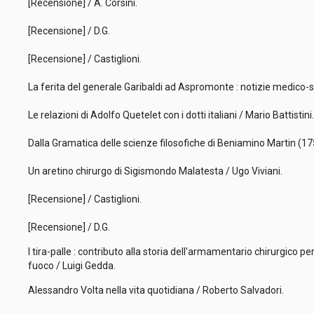
[Recensione] / A. Corsini.
[Recensione] / D.G.
[Recensione] / Castiglioni.
La ferita del generale Garibaldi ad Aspromonte : notizie medico-s
Le relazioni di Adolfo Quetelet con i dotti italiani / Mario Battistin
Dalla Gramatica delle scienze filosofiche di Beniamino Martin (1
Un aretino chirurgo di Sigismondo Malatesta / Ugo Viviani.
[Recensione] / Castiglioni.
[Recensione] / D.G.
I tira-palle : contributo alla storia dell'armamentario chirurgico pe
fuoco / Luigi Gedda.
Alessandro Volta nella vita quotidiana / Roberto Salvadori.