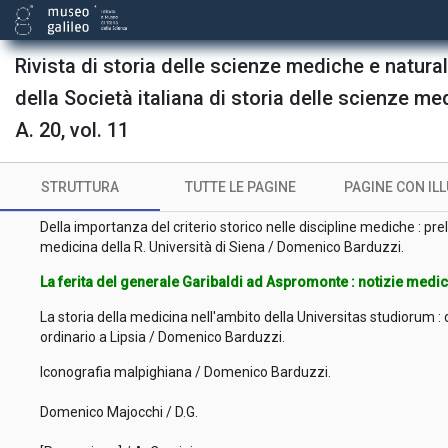
Il De aegritudinibus infantium tractatus di Leonello faentino dei Vi
Rivista di storia delle scienze mediche e naturali
Il miracolo dei capelli : un altro dei medici di S. Francesco identifi
della Società italiana di storia delle scienze me
[Recensione] / Gino Verità.
A. 20, vol. 11
[Recensione] / D.G.
STRUTTURA
TUTTE LE PAGINE
PAGINE CON IL
[Recensione] / D.G.
Della importanza del criterio storico nelle discipline mediche : prel
medicina della R. Università di Siena / Domenico Barduzzi.
La ferita del generale Garibaldi ad Aspromonte : notizie medi
La storia della medicina nell'ambito della Universitas studiorum : d
ordinario a Lipsia / Domenico Barduzzi.
Iconografia malpighiana / Domenico Barduzzi.
Domenico Majocchi / D.G.