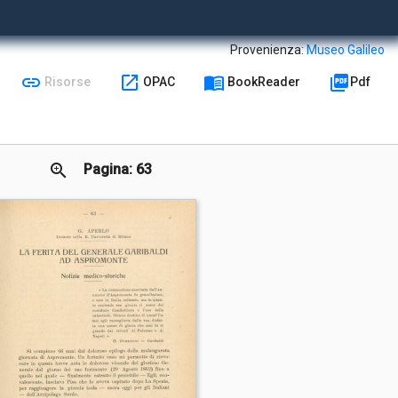
Provenienza:
Museo Galileo
link
open_in_new
menu_book
picture_as_pdf
Risorse
OPAC
BookReader
Pdf
zoom_in
Pagina: 63