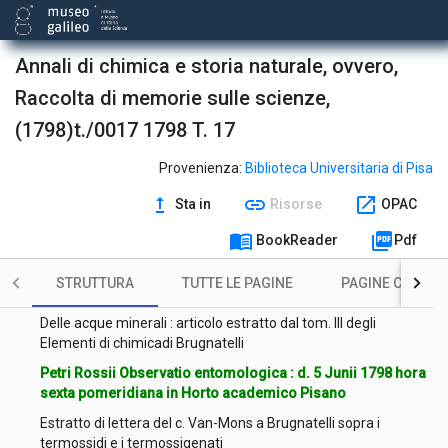
Annali di chimica e storia naturale, ovvero,
Raccolta di memorie sulle scienze,
(1798)t./0017 1798 T. 17
Provenienza:
Biblioteca Universitaria di Pisa
Coperta
upgrade
link
open_in_new
Sta in
Risorse
OPAC
menu_book
picture_as_pdf
Frontespizio
BookReader
Pdf
Osservazioni sopra il fosforo de' luccioloni e sopra il loro
STRUTTURA
TUTTE LE PAGINE
PAGINE CON ILL
sesso
Delle acque minerali : articolo estratto dal tom. III degli
Elementi di chimicadi Brugnatelli
Petri Rossii Observatio entomologica : d. 5 Junii 1798 hora
sexta pomeridiana in Horto academico Pisano
Estratto di lettera del c. Van-Mons a Brugnatelli sopra i
termossidi e i termossigenati