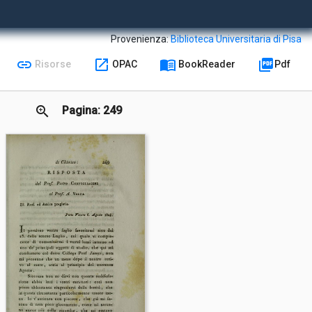
Provenienza:
Biblioteca Universitaria di Pisa
link
open_in_new
menu_book
picture_as_pdf
Risorse
OPAC
BookReader
Pdf
zoom_in
Pagina: 249