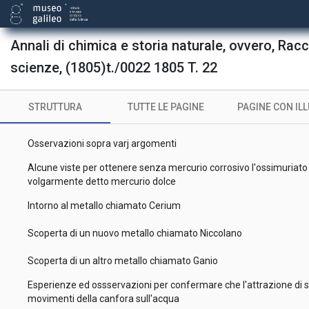
Lettera terza del medesimo al sig. G. Fabbroni
Memoria sopra gli idrati di rame
Annali di chimica e storia naturale, ovvero, Rac
Carattere distintivo tra i fluidi galvanico ed elettrico
scienze, (1805)t./0022 1805 T. 22
Lettera del prof. P. Sangiorgio ... al prof. Brugnatelli sopra l'etere 
STRUTTURA
TUTTE LE PAGINE
PAGINE CON IL
Risposta di L. Brugnatelli alla lettera antecedente
Osservazioni sopra varj argomenti
Alcune viste per ottenere senza mercurio corrosivo l'ossimuriato
volgarmente detto mercurio dolce
Intorno al metallo chiamato Cerium
Scoperta di un nuovo metallo chiamato Niccolano
Scoperta di un altro metallo chiamato Ganio
Esperienze ed ossservazioni per confermare che l'attrazione di su
movimenti della canfora sull'acqua