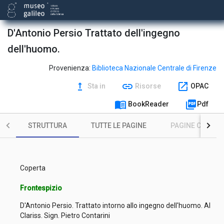
D'Antonio Persio Trattato dell'ingegno
dell'huomo.
Provenienza:
Biblioteca Nazionale Centrale di Firenze
upgrade
link
open_in_new
Sta in
Risorse
OPAC
menu_book
picture_as_pdf
BookReader
Pdf
STRUTTURA
TUTTE LE PAGINE
PAGINE CON ILL
Coperta
Frontespizio
D'Antonio Persio. Trattato intorno allo ingegno dell'huomo. Al
Clariss. Sign. Pietro Contarini