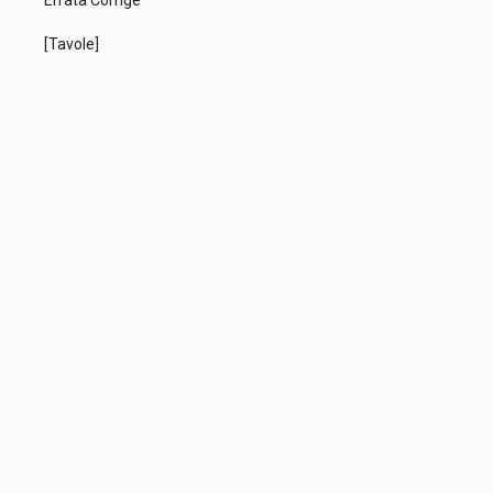
Errata Corrige
[Tavole]