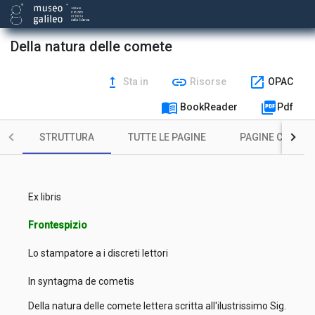
Della natura delle comete
upgrade
link
open_in_new
Sta in
Risorse
OPAC
menu_book
picture_as_pdf
BookReader
Pdf
STRUTTURA
TUTTE LE PAGINE
PAGINE CON ILL
Ex libris
Frontespizio
Lo stampatore a i discreti lettori
In syntagma de cometis
Della natura delle comete lettera scritta all'ilustrissimo Sig.