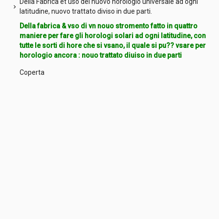
Della Fabrica et uso del nuovo horologio universale ad ogni
chevron_right
latitudine, nuovo trattato diviso in due parti.
Della fabrica & vso di vn nouo stromento fatto in quattro
maniere per fare gli horologi solari ad ogni latitudine, con
tutte le sorti di hore che si vsano, il quale si pu?? vsare per
horologio ancora : nouo trattato diuiso in due parti
Coperta