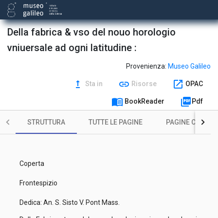
Della fabrica & vso del nouo horologio
vniuersale ad ogni latitudine :
Provenienza:
Museo Galileo
upgrade
link
open_in_new
Sta in
Risorse
OPAC
menu_book
picture_as_pdf
BookReader
Pdf
STRUTTURA
TUTTE LE PAGINE
PAGINE CON ILL
Coperta
Frontespizio
Dedica: An. S. Sisto V. Pont Mass.