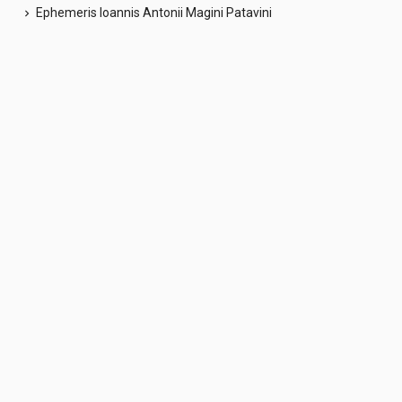
Ephemeris Ioannis Antonii Magini Patavini
chevron_right