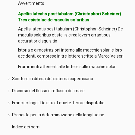
Avvertimento
Apellis latentis post tabulam (Christophori Scheiner)
Tres epistolae de maculis solaribus
Apellis latentis post tabulam (Christophori Scheiner) De
maculis solaribus et stellis circa Iovem errantibus
accuratior disquisitio
Istoria e dimostrazioni intorno alle macchie solari e loro
accidenti, comprese in tre lettere scritte a Marco Velseri
Frammenti attenenti alle lettere sulle macchie solari
Scritture in difesa del sistema copernicano
chevron_right
Discorso del flusso e reflusso del mare
chevron_right
Francisci Ingoli De situ et quiete Terrae disputatio
chevron_right
Proposte per la determinazione della longitudine
chevron_right
Indice dei nomi