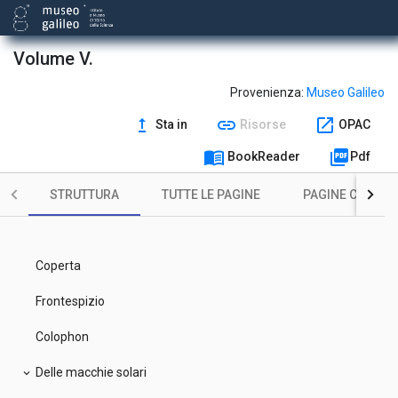
Volume V.
Provenienza:
Museo Galileo
upgrade
link
open_in_new
Sta in
Risorse
OPAC
menu_book
picture_as_pdf
BookReader
Pdf
STRUTTURA
TUTTE LE PAGINE
PAGINE CON ILL
Coperta
Frontespizio
Colophon
Delle macchie solari
expand_more